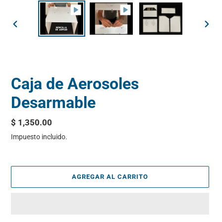
ANTERIOR
SIGU
DIAPOSITIVA
DIAP
Caja de Aerosoles
Desarmable
Precio
$ 1,350.00
habitual
Impuesto incluido.
AGREGAR AL CARRITO