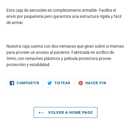
Agregando
el
Esta caja de aerosoles es completamente armable. Facilita el
producto
envío por paquetería pero garantiza una estructura rígida y fácil
a
de armar.
tu
carrito
de
compra
Nuestra caja cuenta con dos ventanas que giran sobre si mismas
para proveer un acceso al paciente. Fabricada en acrílico de
3mm, con remaches plásticos y película protectora provee
protección y estabilidad.
COMPARTIR
TUITEAR
PINEAR
COMPARTIR
TUITEAR
HACER PIN
EN
EN
EN
FACEBOOK
TWITTER
PINTEREST
VOLVER A HOME PAGE