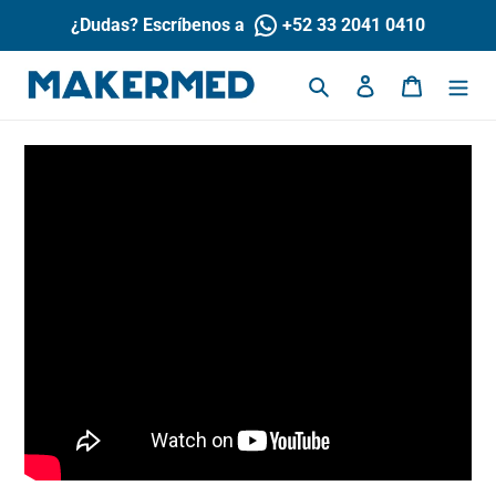
Ir
¿Dudas? Escríbenos a
+52 33 2041 0410
directamente
al
contenido
Buscar
Ingresar
Carrito